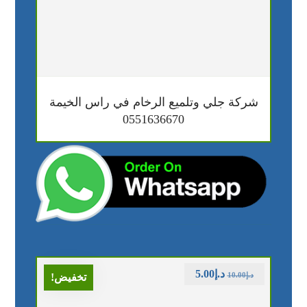
شركة جلي وتلميع الرخام في راس الخيمة
0551636670
د.إ
5.00
د.إ
10.00
تخفيض!