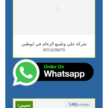
شركة جلي وتلميع الرخام في ابوظبي
0551636670
د.إ
5.00
د.إ
10.00
تخفيض!