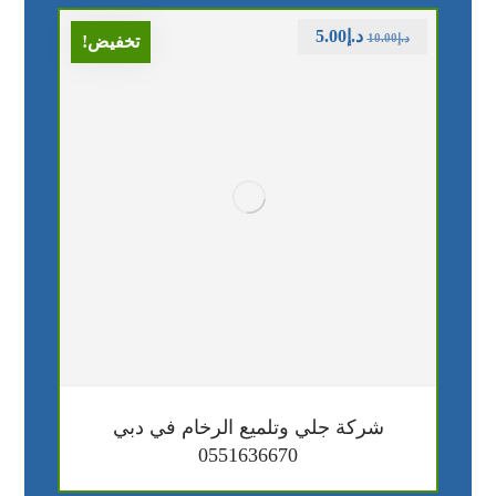
د.إ
5.00
د.إ
10.00
تخفيض!
شركة جلي وتلميع الرخام في دبي
0551636670