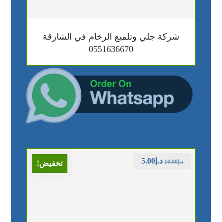
شركة جلي وتلميع الرخام في الشارقة
0551636670
د.إ
5.00
د.إ
10.00
تخفيض!