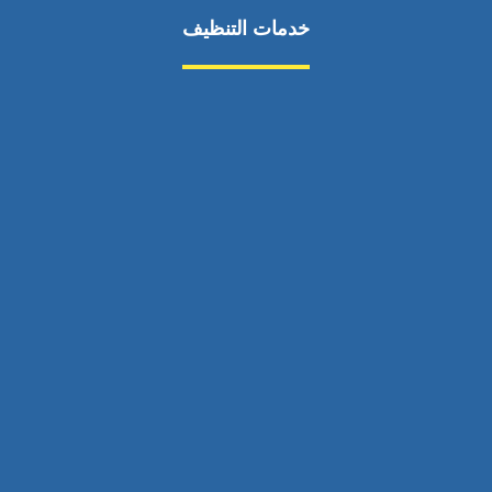
خدمات التنظيف
مكافحة الآفات
مركبة
بناء
غسيل سيارة
صيانة
تجاري
عادي
خدمات
الداخلية
الخارج
اتصال
لورم
معلومات
الخارج
خدمات