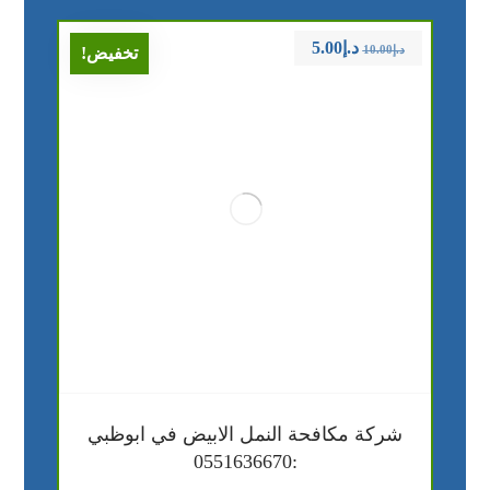
د.إ
5.00
د.إ
10.00
تخفيض!
شركة مكافحة النمل الابيض في ابوظبي
:0551636670