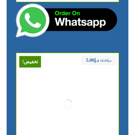
د.إ
5.00
د.إ
10.00
تخفيض!