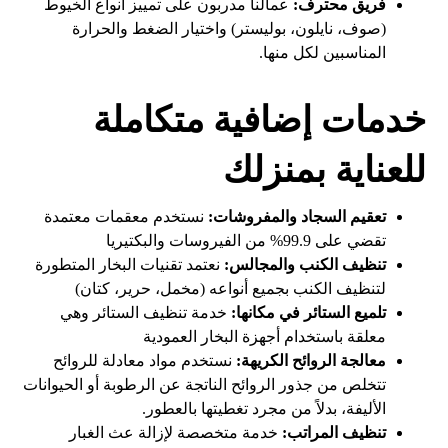
فريق محترف:
عمالنا مدربون على تمييز أنواع الخيوط
(صوف، نايلون، بوليستر) واختيار الضغط والحرارة
المناسبين لكل منها.
خدمات إضافية متكاملة
للعناية بمنزلك
تعقيم السجاد والمفروشات:
نستخدم معقمات معتمدة
تقضي على 99.9% من الفيروسات والبكتيريا
تنظيف الكنب والمجالس:
نعتمد تقنيات البخار المتطورة
لتنظيف الكنب بجميع أنواعه (مخمل، حرير، كتان)
تلميع الستائر في مكانها:
خدمة تنظيف الستائر وهي
معلقة باستخدام أجهزة البخار العمودية
معالجة الروائح الكريهة:
نستخدم مواد معادلة للروائح
تتخلص من جذور الروائح الناتجة عن الرطوبة أو الحيوانات
الأليفة، بدلاً من مجرد تغطيتها بالعطور.
تنظيف المراتب:
خدمة متخصصة لإزالة عث الغبار