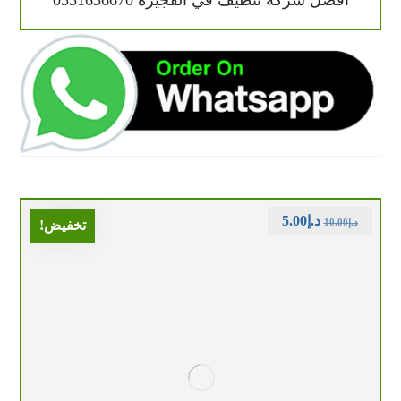
د.إ
5.00
د.إ
10.00
تخفيض!