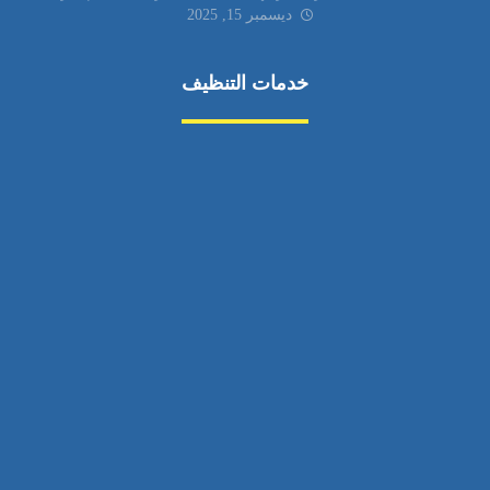
ديسمبر 15, 2025
خدمات التنظيف
مكافحة الآفات
مركبة
بناء
غسيل سيارة
صيانة
تجاري
عادي
خدمات
الداخلية
الخارج
اتصال
لورم
معلومات