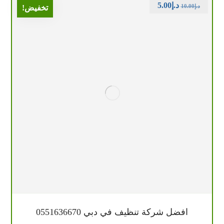
د.إ
5.00
د.إ
10.00
تخفيض!
افضل شركة تنظيف في دبي 0551636670