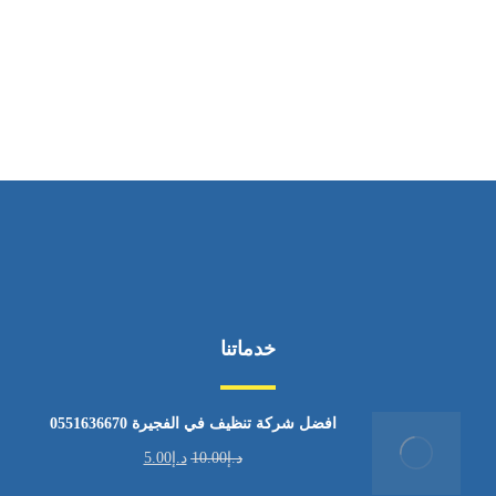
ساعات العمل
من السبت إلى الجمعة 9:٠٠ - 12:٠٠
خدماتنا
افضل شركة تنظيف في الفجيرة 0551636670
د.إ
10.00
د.إ
5.00