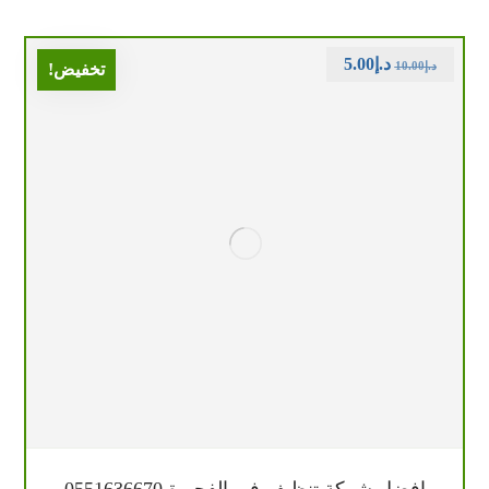
د.إ
5.00
د.إ
10.00
تخفيض!
افضل شركة تنظيف في الفجيرة 0551636670