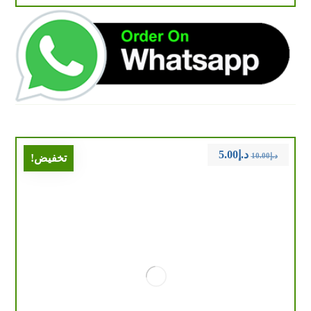
د.إ
5.00
د.إ
10.00
تخفيض!