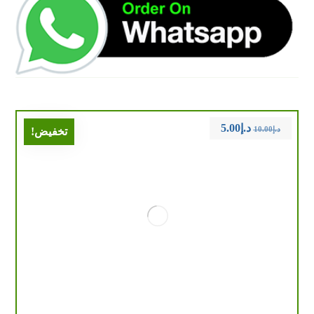
د.إ
5.00
د.إ
10.00
تخفيض!