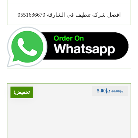
افضل شركة تنظيف في الشارقة 0551636670
د.إ
5.00
د.إ
10.00
تخفيض!