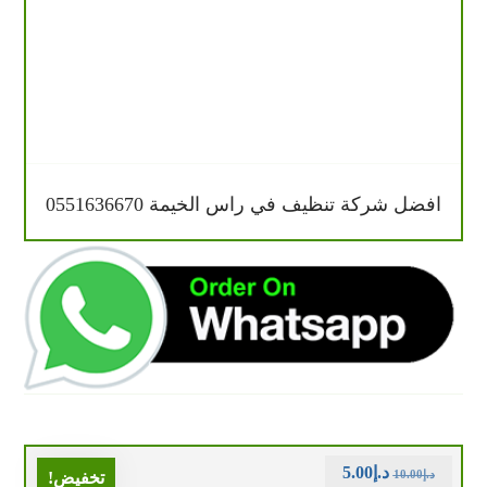
افضل شركة تنظيف في راس الخيمة 0551636670
د.إ
5.00
د.إ
10.00
تخفيض!