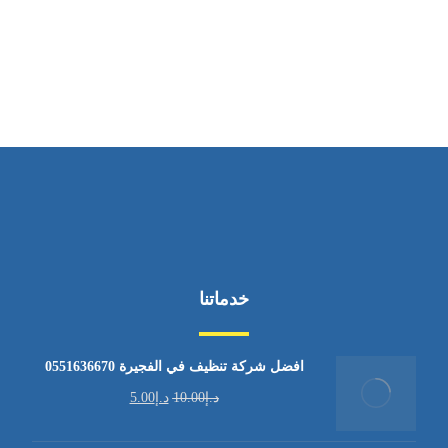
ساعات العمل
من السبت إلى الجمعة 9:٠٠ - 12:٠٠
خدماتنا
افضل شركة تنظيف في الفجيرة 0551636670
د.إ
10.00
د.إ
5.00