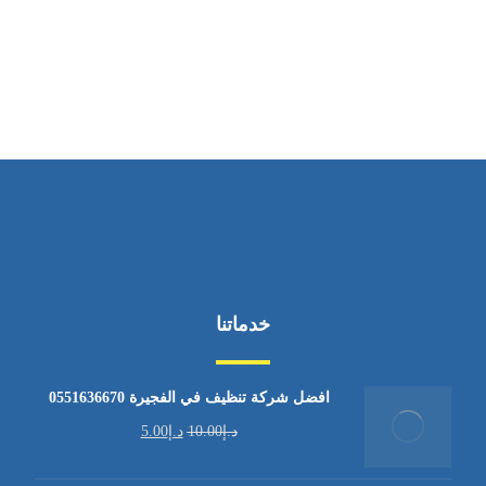
ساعات العمل
من السبت إلى الجمعة 9:٠٠ - 12:٠٠
خدماتنا
افضل شركة تنظيف في الفجيرة 0551636670
د.إ
10.00
د.إ
5.00