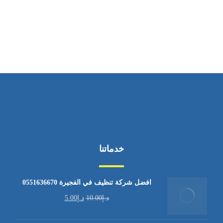
ساعات العمل
من السبت إلى الجمعة 9:٠٠ - 12:٠٠
خدماتنا
افضل شركة تنظيف في الفجيرة 0551636670
د.إ
10.00
د.إ
5.00