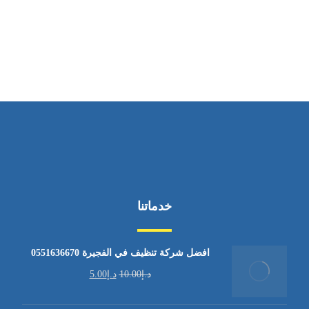
ساعات العمل
من السبت إلى الجمعة 9:٠٠ - 12:٠٠
خدماتنا
افضل شركة تنظيف في الفجيرة 0551636670
د.إ
10.00
د.إ
5.00