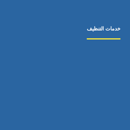
خدمات التنظيف
مكافحة الآفات
مركبة
بناء
غسيل سيارة
صيانة
تجاري
عادي
خدمات
الداخلية
الخارج
اتصال
لورم
معلومات
الخارج
خدمات
خدمات ساخنة