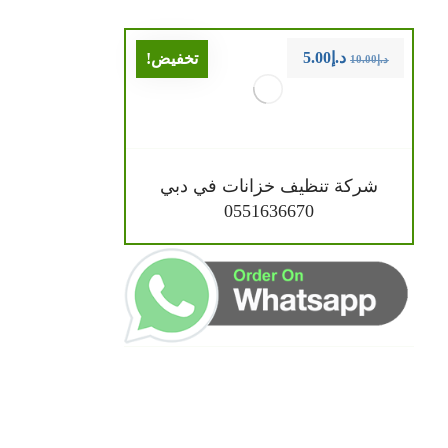
د.إ
5.00
تخفيض!
د.إ
10.00
شركة تنظيف خزانات في دبي
0551636670