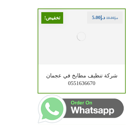
د.إ
5.00
تخفيض!
د.إ
10.00
شركة تنظيف مطابخ في عجمان
0551636670