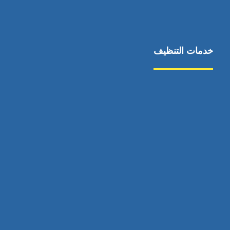
خدمات التنظيف
مكافحة الآفات
مركبة
بناء
غسيل سيارة
صيانة
تجاري
عادي
خدمات
الداخلية
الخارج
اتصال
لورم
معلومات
الخارج
خدمات
خدمات ساخنة