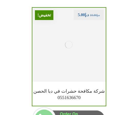
د.إ
5.00
تخفيض!
د.إ
10.00
شركة مكافحة حشرات في دبا الحصن
0551636670