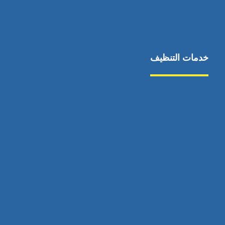
خدمات التنظيف
مكافحة الآفات
مركبة
بناء
غسيل سيارة
صيانة
تجاري
عادي
خدمات
الداخلية
الخارج
اتصال
لورم
معلومات
الخارج
خدمات
خدمات ساخنة