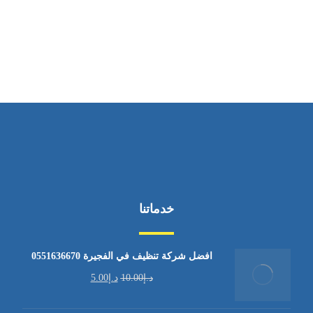
ساعات العمل
من السبت إلى الجمعة 9:٠٠ - 12:٠٠
خدماتنا
افضل شركة تنظيف في الفجيرة 0551636670
د.إ
10.00
د.إ
5.00