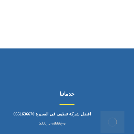
ساعات العمل
من السبت إلى الجمعة 9:٠٠ - 12:٠٠
خدماتنا
افضل شركة تنظيف في الفجيرة 0551636670
د.إ
10.00
د.إ
5.00