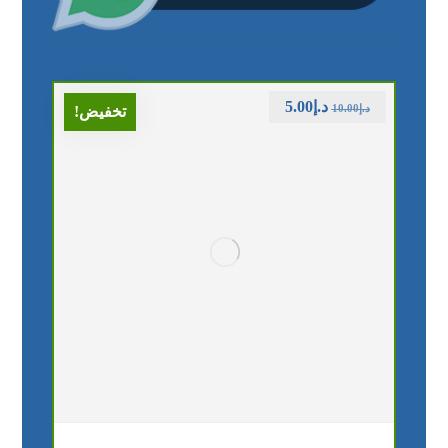
د.إ
5.00
د.إ
10.00
تخفيض!