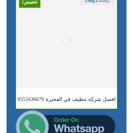
د.إ
5.00
د.إ
10.00
تخفيض!
افضل شركة تنظيف في الفجيرة 0551636670