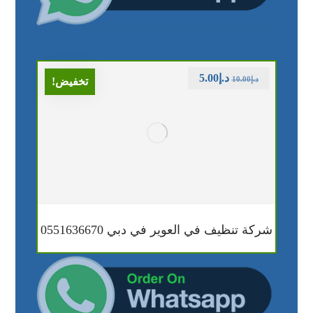
د.إ
5.00
د.إ
10.00
تخفيض!
شركة تنظيف في العوير في دبي 0551636670