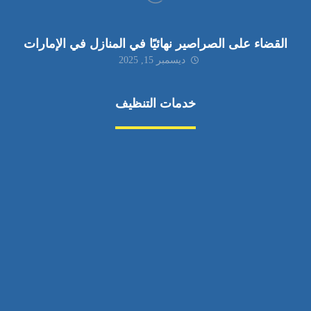
القضاء على الصراصير نهائيًا في المنازل في الإمارات
ديسمبر 15, 2025
خدمات التنظيف
مكافحة الآفات
مركبة
بناء
غسيل سيارة
صيانة
تجاري
عادي
خدمات
الداخلية
الخارج