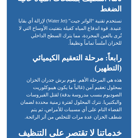
الضغط
نستخدم تقنية “الواتر جيت” (Water Jet) لإزالة أي بقايا
عنيدة. قوة اندفاع المياه كفيلة بتفتيت الأوساخ التي لا
تُرى بالعين المجردة، مما يترك السطح الداخلي
للخزان أملساً تماماً ونظيفاً.
رابعاً: مرحلة التعقيم الكيميائي
(التطهير)
هذه هي المرحلة الأهم. نقوم برش جدران الخزان
بمحلول تعقيم آمن (غالباً ما يكون هيبوكلوريت
الصوديوم بنسب مدروسة بدقة) لقتل الفيروسات
والبكتيريا. نترك المحلول لفترة زمنية محددة لضمان
القضاء التام على أي مسببات للأمراض، ثم يتم
شطف الخزان عدة مرات للتخلص من أثر الرائحة.
خدماتنا لا تقتصر على التنظيف