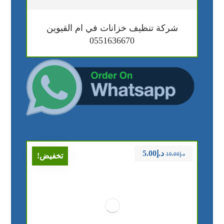
شركة تنظيف خزانات في ام القيوين
0551636670
د.إ
5.00
د.إ
10.00
تخفيض!