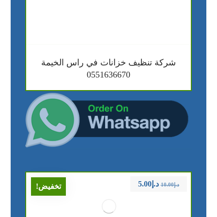
شركة تنظيف خزانات في راس الخيمة
0551636670
د.إ
5.00
د.إ
10.00
تخفيض!