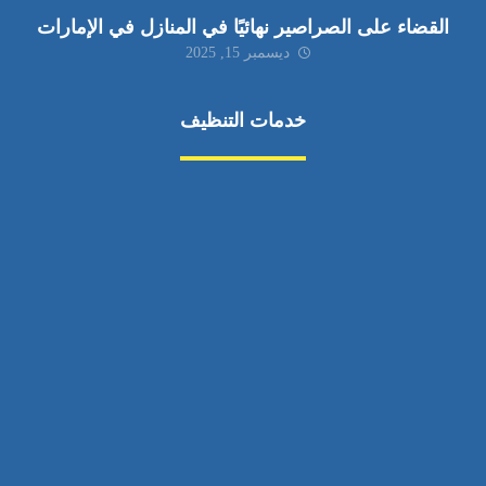
القضاء على الصراصير نهائيًا في المنازل في الإمارات
ديسمبر 15, 2025
خدمات التنظيف
مكافحة الآفات
مركبة
بناء
غسيل سيارة
صيانة
تجاري
عادي
خدمات
الداخلية
الخارج
اتصال
لورم