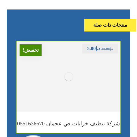
منتجات ذات صلة
د.إ
5.00
د.إ
10.00
تخفيض!
شركة تنظيف خزانات في عجمان 0551636670