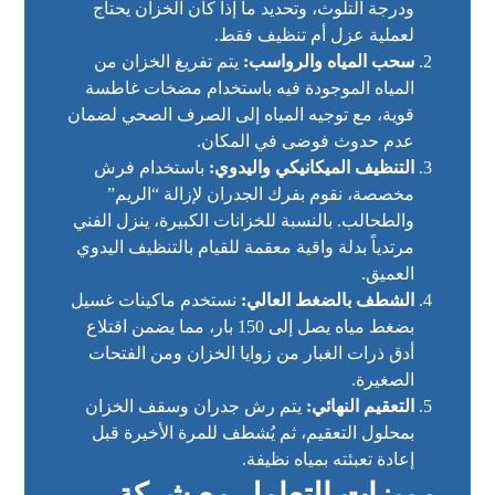
ودرجة التلوث، وتحديد ما إذا كان الخزان يحتاج
لعملية عزل أم تنظيف فقط.
سحب المياه والرواسب:
يتم تفريغ الخزان من
المياه الموجودة فيه باستخدام مضخات غاطسة
قوية، مع توجيه المياه إلى الصرف الصحي لضمان
عدم حدوث فوضى في المكان.
التنظيف الميكانيكي واليدوي:
باستخدام فرش
مخصصة، نقوم بفرك الجدران لإزالة “الريم”
والطحالب. بالنسبة للخزانات الكبيرة، ينزل الفني
مرتدياً بدلة واقية معقمة للقيام بالتنظيف اليدوي
العميق.
الشطف بالضغط العالي:
نستخدم ماكينات غسيل
بضغط مياه يصل إلى 150 بار، مما يضمن اقتلاع
أدق ذرات الغبار من زوايا الخزان ومن الفتحات
الصغيرة.
التعقيم النهائي:
يتم رش جدران وسقف الخزان
بمحلول التعقيم، ثم يُشطف للمرة الأخيرة قبل
إعادة تعبئته بمياه نظيفة.
مميزات التعامل مع شركة