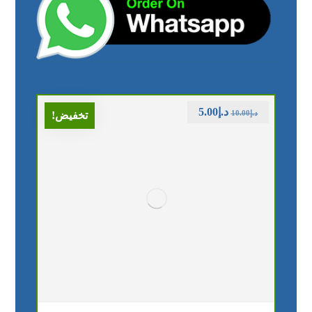
د.إ
5.00
د.إ
10.00
تخفيض!