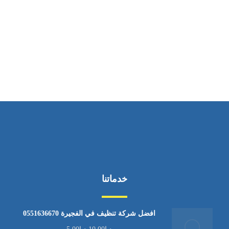
ساعات العمل
من السبت إلى الجمعة 9:٠٠ - 12:٠٠
خدماتنا
افضل شركة تنظيف في الفجيرة 0551636670