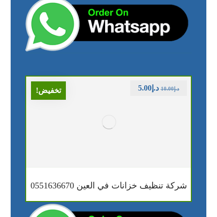
د.إ
5.00
د.إ
10.00
تخفيض!
شركة تنظيف خزانات في العين 0551636670