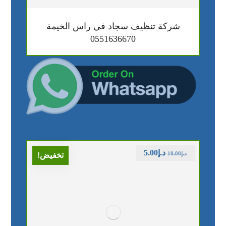
شركة تنظيف سجاد في راس الخيمة
0551636670
د.إ
5.00
د.إ
10.00
تخفيض!