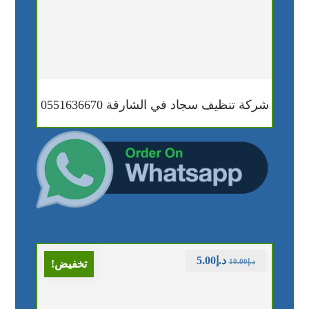
شركة تنظيف سجاد في الشارقة 0551636670
د.إ
5.00
د.إ
10.00
تخفيض!