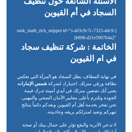
الأسئلة الشائعة حول تنظيف
السجاد في أم القيوين
[rank_math_rich_snippet id=”s-a03c9c7c-7323-4dc9-
b898-d21e5907b4a2″]
الخاتمة : شركة تنظيف سجاد
في ام القيوين
في نهاية المطاف، يظل السجاد هو المرآة التي تعكس
نظافة ورقي منزلك. اختيارك لشركة
شمس الإمارات
يعني أنك تضعين منزلك في أيدي أمينة تدرك قيمة
الجودة وتلتزم بأعلى معايير الأمان الصحي والمهني.
نحن نفخر بخدمة أهل أم القيوين ونعدكم دائماً بنتائج
تبهركم وتعيد لمنزلكم بريقه وجاذبيته.
لا تدعي الأتربة والبقع تؤثر على جمال بيتك أو صحة
أطفالك. انضمي الآن إلى آلاف العملاء الراضين