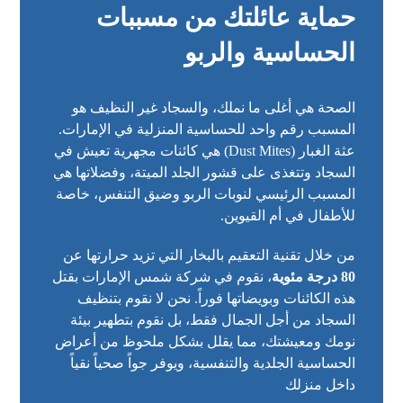
حماية عائلتك من مسببات
الحساسية والربو
الصحة هي أغلى ما نملك، والسجاد غير النظيف هو
المسبب رقم واحد للحساسية المنزلية في الإمارات.
عثة الغبار (Dust Mites) هي كائنات مجهرية تعيش في
السجاد وتتغذى على قشور الجلد الميتة، وفضلاتها هي
المسبب الرئيسي لنوبات الربو وضيق التنفس، خاصة
للأطفال في أم القيوين.
من خلال تقنية التعقيم بالبخار التي تزيد حرارتها عن
80 درجة مئوية
، نقوم في شركة شمس الإمارات بقتل
هذه الكائنات وبويضاتها فوراً. نحن لا نقوم بتنظيف
السجاد من أجل الجمال فقط، بل نقوم بتطهير بيئة
نومك ومعيشتك، مما يقلل بشكل ملحوظ من أعراض
الحساسية الجلدية والتنفسية، ويوفر جواً صحياً نقياً
داخل منزلك