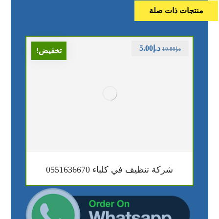
منتجات ذات صلة
د.إ
5.00
د.إ
10.00
تخفيض!
شركة تنظيف في كلباء 0551636670