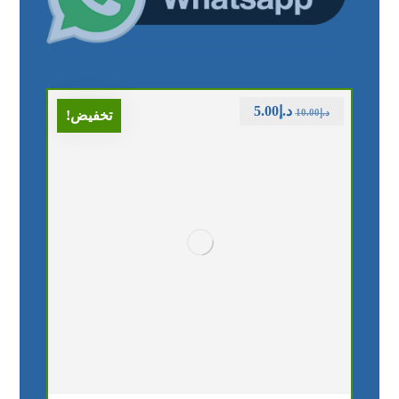
د.إ
5.00
د.إ
10.00
تخفيض!