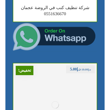
شركة تنظيف كنب في الروضة عجمان
0551636670
د.إ
5.00
د.إ
10.00
تخفيض!