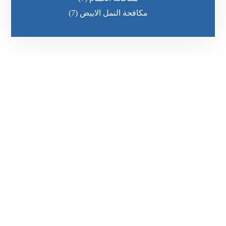
مكافحة النمل الابيض
(7)
رقم الهاتف
0551636670
مواقعنا