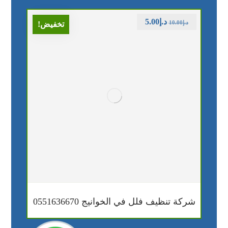
د.إ
5.00
د.إ
10.00
تخفيض!
شركة تنظيف فلل في الخوانيج 0551636670