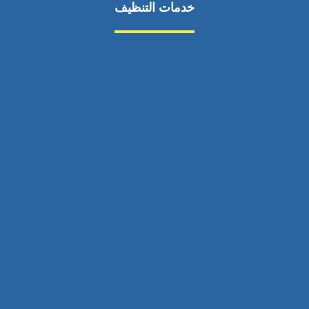
خدمات التنظيف
مكافحة الآفات
مركبة
بناء
غسيل سيارة
صيانة
تجاري
عادي
خدمات
الداخلية
الخارج
اتصال
لورم
معلومات
الخارج
خدمات
خدمات ساخنة