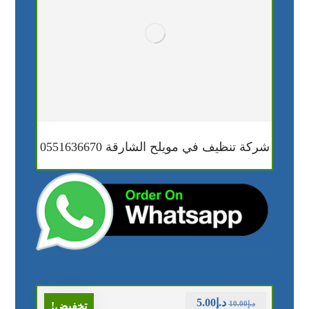
شركة تنظيف في مويلح الشارقة 0551636670
د.إ
5.00
د.إ
10.00
تخفيض!