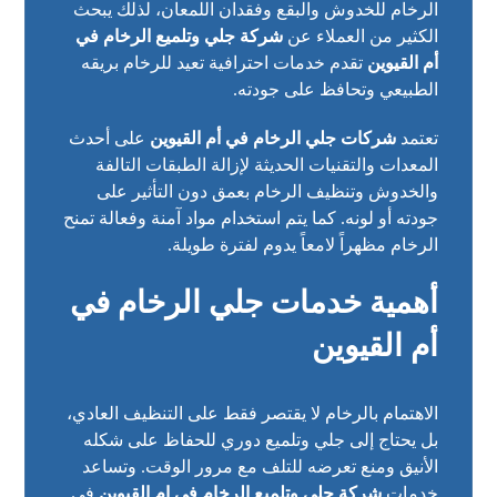
الرخام للخدوش والبقع وفقدان اللمعان، لذلك يبحث
الكثير من العملاء عن
شركة جلي وتلميع الرخام في
أم القيوين
تقدم خدمات احترافية تعيد للرخام بريقه
الطبيعي وتحافظ على جودته.
تعتمد
شركات جلي الرخام في أم القيوين
على أحدث
المعدات والتقنيات الحديثة لإزالة الطبقات التالفة
والخدوش وتنظيف الرخام بعمق دون التأثير على
جودته أو لونه. كما يتم استخدام مواد آمنة وفعالة تمنح
الرخام مظهراً لامعاً يدوم لفترة طويلة.
أهمية خدمات جلي الرخام في
أم القيوين
الاهتمام بالرخام لا يقتصر فقط على التنظيف العادي،
بل يحتاج إلى جلي وتلميع دوري للحفاظ على شكله
الأنيق ومنع تعرضه للتلف مع مرور الوقت. وتساعد
خدمات
شركة جلي وتلميع الرخام في ام القيوين
في