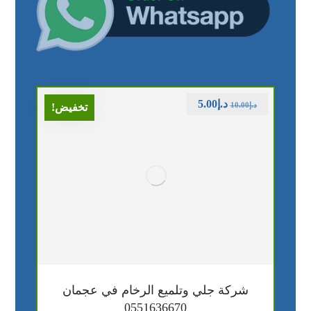
د.إ
5.00
د.إ
10.00
تخفيض!
شركة جلي وتلميع الرخام في عجمان
0551636670