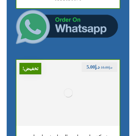
د.إ
5.00
د.إ
10.00
تخفيض!