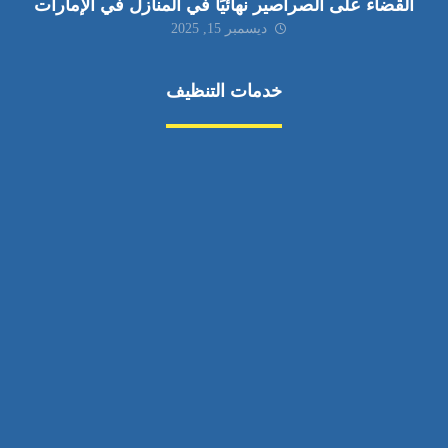
القضاء على الصراصير نهائيًا في المنازل في الإمارات
ديسمبر 15, 2025
خدمات التنظيف
مكافحة الآفات
مركبة
بناء
غسيل سيارة
صيانة
تجاري
عادي
خدمات
الداخلية
الخارج
اتصال
لورم
معلومات