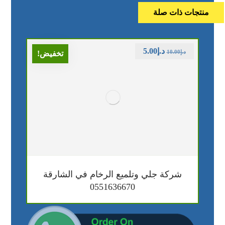
منتجات ذات صلة
د.إ
5.00
د.إ
10.00
تخفيض!
شركة جلي وتلميع الرخام في الشارقة
0551636670