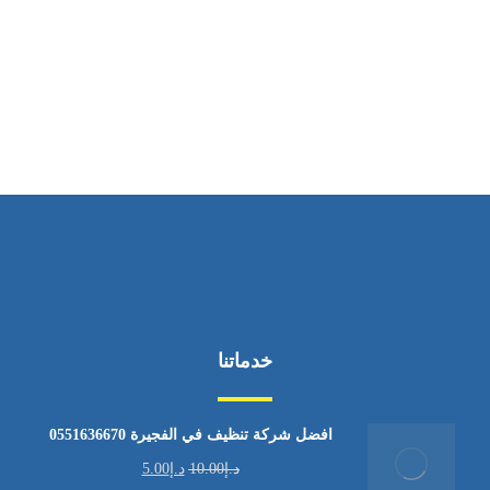
ساعات العمل
من السبت إلى الجمعة 9:٠٠ - 12:٠٠
خدماتنا
افضل شركة تنظيف في الفجيرة 0551636670
د.إ
10.00
د.إ
5.00