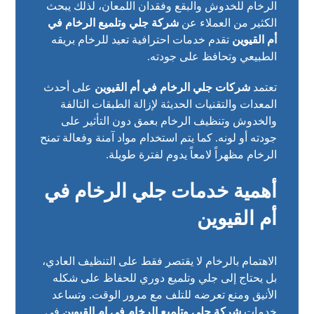
الرخام للخدوش والبقع وفقدان اللمعان، لذلك يبحث
الكثير من العملاء عن
شركة جلي وتلميع الرخام في
أم القيوين
تقدم خدمات احترافية تعيد للرخام بريقه
الطبيعي وتحافظ على جودته.
تعتمد
شركات جلي الرخام في أم القيوين
على أحدث
المعدات والتقنيات الحديثة لإزالة الطبقات التالفة
والخدوش وتنظيف الرخام بعمق دون التأثير على
جودته أو لونه. كما يتم استخدام مواد آمنة وفعالة تمنح
الرخام مظهراً لامعاً يدوم لفترة طويلة.
أهمية خدمات جلي الرخام في
أم القيوين
الاهتمام بالرخام لا يقتصر فقط على التنظيف العادي،
بل يحتاج إلى جلي وتلميع دوري للحفاظ على شكله
الأنيق ومنع تعرضه للتلف مع مرور الوقت. وتساعد
خدمات
شركة جلي وتلميع الرخام في ام القيوين
في