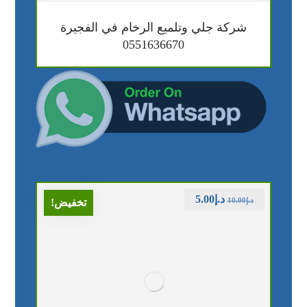
شركة جلي وتلميع الرخام في الفجيرة
0551636670
د.إ
5.00
د.إ
10.00
تخفيض!