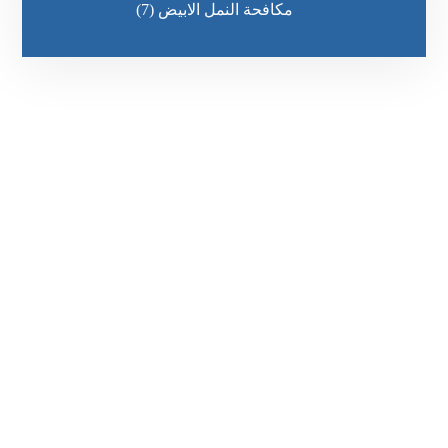
مكافحة النمل الابيض
(7)
رقم الهاتف
0551636670
مواقعنا