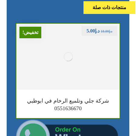
منتجات ذات صلة
د.إ
5.00
د.إ
10.00
تخفيض!
شركة جلي وتلميع الرخام في ابوظبي
0551636670