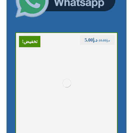
د.إ
5.00
د.إ
10.00
تخفيض!