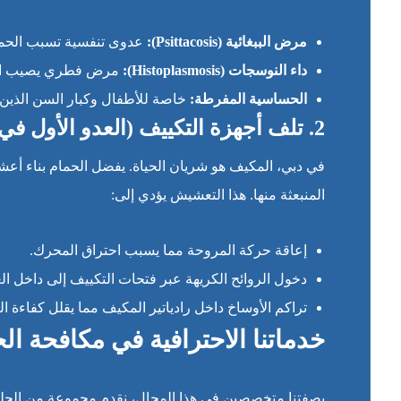
مرض الببغائية (Psittacosis):
عدوى تنفسية تسبب الحمى
داء النوسجات (Histoplasmosis):
مرض فطري يصيب الر
الحساسية المفرطة:
خاصة للأطفال وكبار السن الذين ي
2. تلف أجهزة التكييف (العدو الأول في دبي)
في دبي، المكيف هو شريان الحياة. يفضل الحمام بناء أعش
المنبعثة منها. هذا التعشيش يؤدي إلى:
إعاقة حركة المروحة مما يسبب احتراق المحرك.
دخول الروائح الكريهة عبر فتحات التكييف إلى داخل ا
تراكم الأوساخ داخل رادياتير المكيف مما يقلل كفاءة الت
خدماتنا الاحترافية في مكافحة ال
بصفتنا متخصصين في هذا المجال، نقدم مجموعة من الحلول 