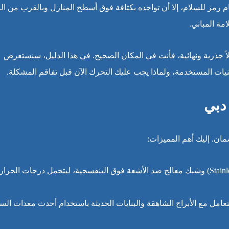
ام رمز للسلام، إلا أن تواجده بكثافة فوق أسطح المنازل وبالقرب من الن
ة المباني.
اً جذرية ونهائية، فأنت في المكان الصحيح. في هذا الدليل، سنستعرض
يات المستخدمة، ولماذا يجب عليك التحرك الآن قبل تفاقم المشكلة.
دبي
ن. إليك أهم المميزات:
نستخدم مواد (Stainless Steel 304) وشبك معالج ضد الأشعة فوق البنفسجية، ليتحمل درجات الحرار
عامل مع الأبراج الشاهقة والبنايات الحديثة باستخدام أحدث معدات الس