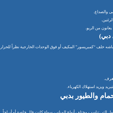
 والصداع.
ئتين.
عانون من الربو.
اشه خلف “كمبريسور” المكيف أو فوق الوحدات الخارجية نظراً للحرارة
لغرف.
بريد ويزيد استهلاك الكهرباء.
حمام والطيور بدبي
التي تناسب مختلف أنواع المباني، سواء كانت فلل خاصة أو أبراجاً