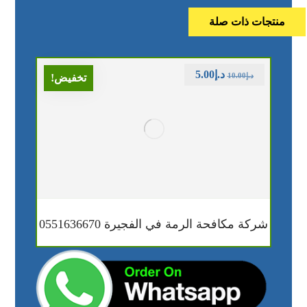
منتجات ذات صلة
د.إ
5.00
د.إ
10.00
تخفيض!
شركة مكافحة الرمة في الفجيرة 0551636670