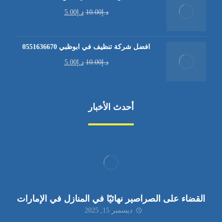
د.إ
10.00
د.إ
5.00
افضل شركة تنظيف في ابوظبي 0551636670
د.إ
10.00
د.إ
5.00
أحدث الأخبار
القضاء على الصراصير نهائيًا في المنازل في الإمارات
ديسمبر 15, 2025