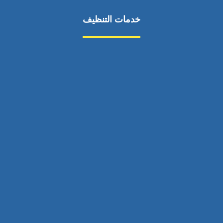
خدمات التنظيف
مكافحة الآفات
مركبة
بناء
غسيل سيارة
صيانة
تجاري
عادي
خدمات
الداخلية
الخارج
اتصال
لورم
معلومات
الخارج
خدمات