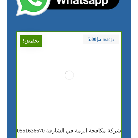
د.إ
5.00
د.إ
10.00
تخفيض!
شركة مكافحة الرمة في الشارقة 0551636670