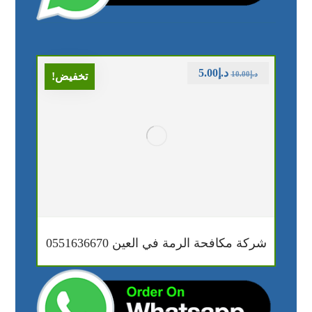
د.إ
5.00
د.إ
10.00
تخفيض!
شركة مكافحة الرمة في العين 0551636670