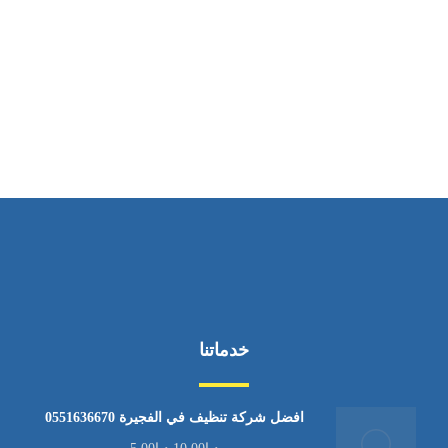
ساعات العمل
من السبت إلى الجمعة 9:٠٠ - 12:٠٠
خدماتنا
افضل شركة تنظيف في الفجيرة 0551636670