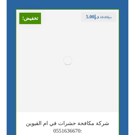
د.إ
5.00
د.إ
10.00
تخفيض!
شركة مكافحة حشرات في ام القيوين
:0551636670