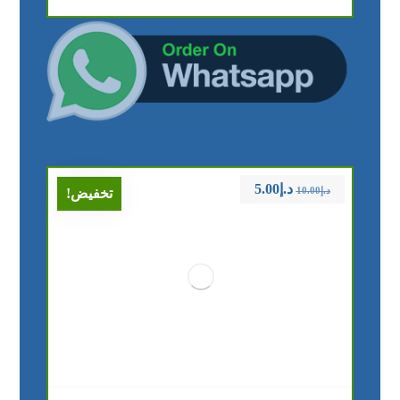
د.إ
5.00
د.إ
10.00
تخفيض!