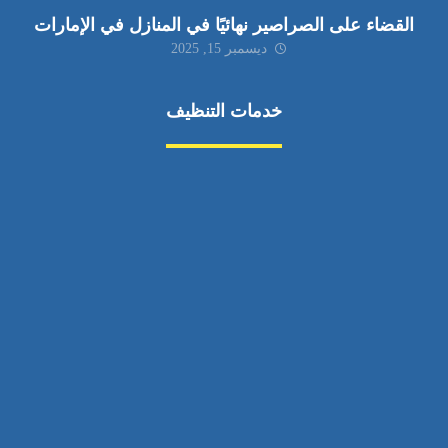
القضاء على الصراصير نهائيًا في المنازل في الإمارات
ديسمبر 15, 2025
خدمات التنظيف
مكافحة الآفات
مركبة
بناء
غسيل سيارة
صيانة
تجاري
عادي
خدمات
الداخلية
الخارج
اتصال
لورم