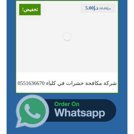
د.إ
5.00
د.إ
10.00
تخفيض!
شركة مكافحة حشرات في كلباء 0551636670