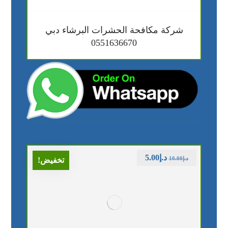
شركة مكافحة الحشرات البرشاء دبي
0551636670
د.إ
5.00
د.إ
10.00
تخفيض!