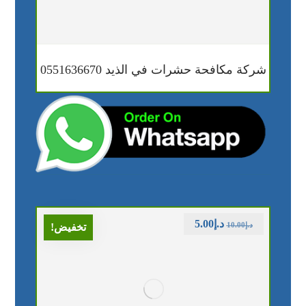
شركة مكافحة حشرات في الذيد 0551636670
د.إ
5.00
د.إ
10.00
تخفيض!