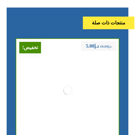
منتجات ذات صلة
د.إ
5.00
د.إ
10.00
تخفيض!